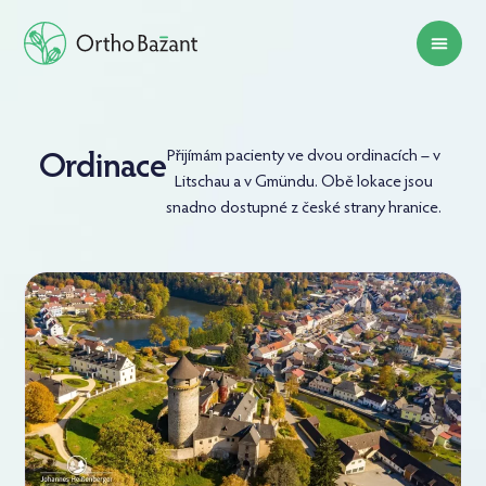
Bolestivá místa
Co nabízím
Přijímám pacienty ve dvou ordinacích – v
Ordinace
Litschau a v Gmündu. Obě lokace jsou
snadno dostupné z české strany hranice.